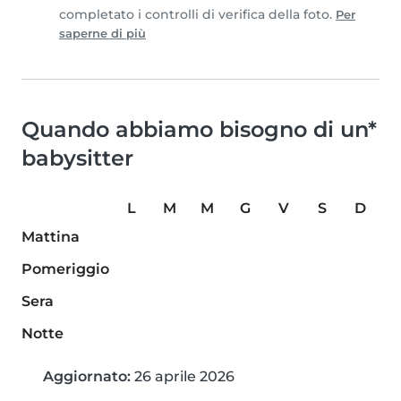
completato i controlli di verifica della foto.
Per
saperne di più
Quando abbiamo bisogno di un*
babysitter
L
M
M
G
V
S
D
Mattina
Pomeriggio
Sera
Notte
Aggiornato:
26 aprile 2026