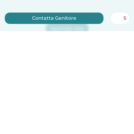
Contatta Genitore
5
Iscriviti ora
Babysits è gratuito per le babysitter!
Italiano
Come funziona
Aiuto
Termini e privacy
Prezzi
Dati aziendali
Babysits per le aziende
Standard della community