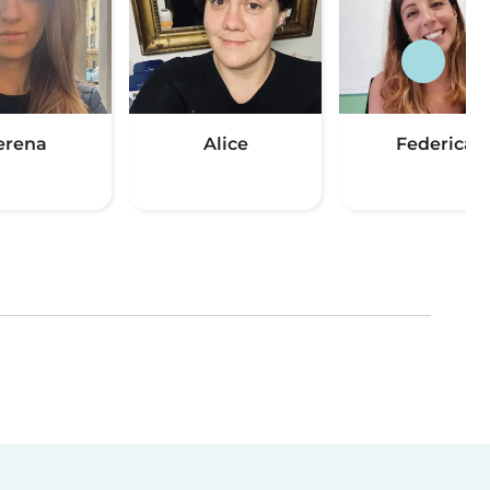
erena
Alice
Federica