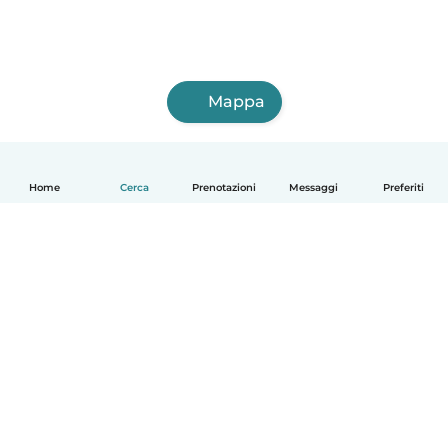
Mappa
Home
Cerca
Prenotazioni
Messaggi
Preferiti
Italiano
Come funziona
Aiuto
Termini e privacy
Prezzi
Dati aziendali
Babysits per le aziende
Standard della community