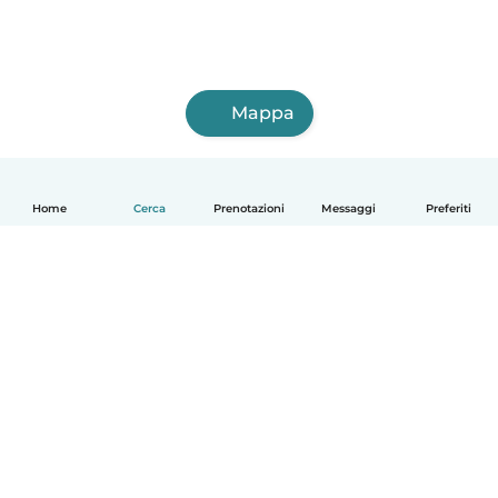
Mappa
Home
Cerca
Prenotazioni
Messaggi
Preferiti
Italiano
Come funziona
Aiuto
Termini e privacy
Prezzi
Dati aziendali
Babysits per le aziende
Standard della community