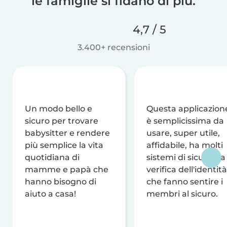
le famiglie si fidano di più.
4,7 / 5
3.400+ recensioni
Un modo bello e
Questa applicazion
sicuro per trovare
è semplicissima da
babysitter e rendere
usare, super utile,
più semplice la vita
affidabile, ha molti
quotidiana di
sistemi di sicurezza
mamme e papà che
verifica dell'identità
hanno bisogno di
che fanno sentire i
aiuto a casa!
membri al sicuro.