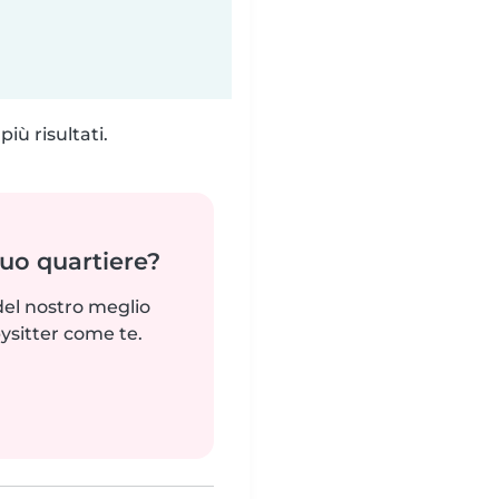
iù risultati.
tuo quartiere?
del nostro meglio
ysitter come te.