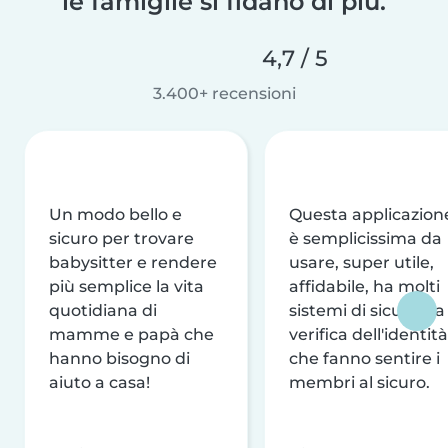
le famiglie si fidano di più.
4,7 / 5
3.400+ recensioni
Un modo bello e
Questa applicazion
sicuro per trovare
è semplicissima da
babysitter e rendere
usare, super utile,
più semplice la vita
affidabile, ha molti
quotidiana di
sistemi di sicurezza
mamme e papà che
verifica dell'identità
hanno bisogno di
che fanno sentire i
aiuto a casa!
membri al sicuro.