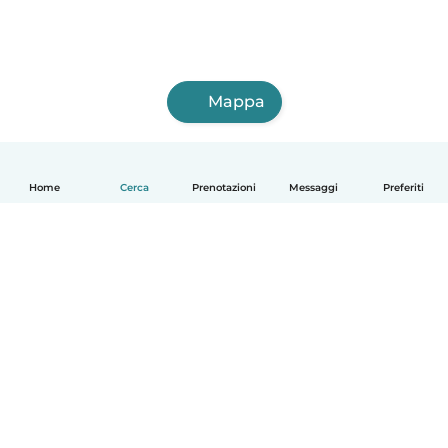
Mappa
Home
Cerca
Prenotazioni
Messaggi
Preferiti
Italiano
Come funziona
Aiuto
Termini e privacy
Prezzi
Dati aziendali
Babysits per le aziende
Standard della community