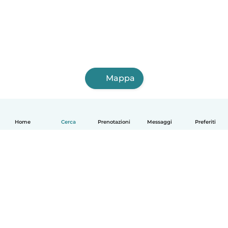
Mappa
Home
Cerca
Prenotazioni
Messaggi
Preferiti
Italiano
Come funziona
Aiuto
Termini e privacy
Prezzi
Dati aziendali
Babysits per le aziende