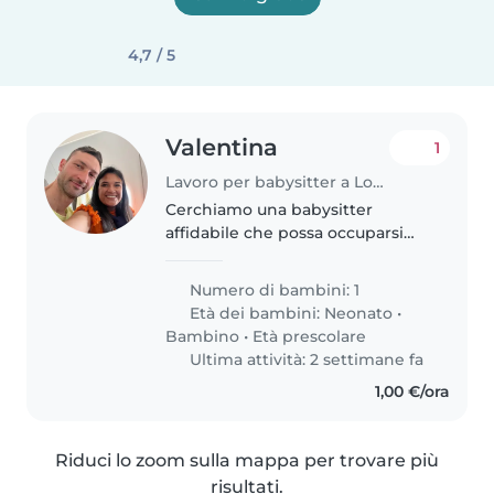
4,7 / 5
Valentina
1
Lavoro per babysitter a Loreto
Cerchiamo una babysitter
affidabile che possa occuparsi
del nostro bimba di un anno e
mezzo. Deve essere a suo agio
Numero di bambini: 1
nel seguire i compiti e amare i
Età dei bambini:
Neonato
•
bambini premurosi e creativa e
Bambino
•
Età prescolare
puntuale..
Ultima attività: 2 settimane fa
1,00 €/ora
Riduci lo zoom sulla mappa per trovare più
risultati.