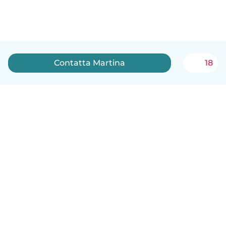
Contatta Martina
18
Italiano
Come funziona
Aiuto
Termini e privacy
Prezzi
Dati aziendali
Babysits per le aziende