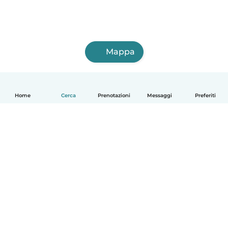
Mappa
Home
Cerca
Prenotazioni
Messaggi
Preferiti
Italiano
Come funziona
Aiuto
Termini e privacy
Prezzi
Dati aziendali
Babysits per le aziende
Standard della community