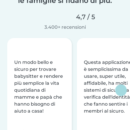
le famiglie si fidano di più.
4,7 / 5
3.400+ recensioni
Un modo bello e
Questa applicazion
sicuro per trovare
è semplicissima da
babysitter e rendere
usare, super utile,
più semplice la vita
affidabile, ha molti
quotidiana di
sistemi di sicurezza
mamme e papà che
verifica dell'identità
hanno bisogno di
che fanno sentire i
aiuto a casa!
membri al sicuro.