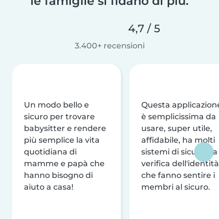
le famiglie si fidano di più.
4,7 / 5
3.400+ recensioni
Un modo bello e
Questa applicazion
sicuro per trovare
è semplicissima da
babysitter e rendere
usare, super utile,
più semplice la vita
affidabile, ha molti
quotidiana di
sistemi di sicurezza
mamme e papà che
verifica dell'identità
hanno bisogno di
che fanno sentire i
aiuto a casa!
membri al sicuro.