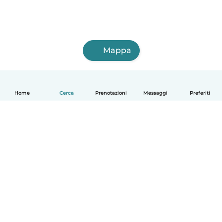
Mappa
Home
Cerca
Prenotazioni
Messaggi
Preferiti
Italiano
Come funziona
Aiuto
Termini e privacy
Prezzi
Dati aziendali
Babysits per le aziende
Standard della community