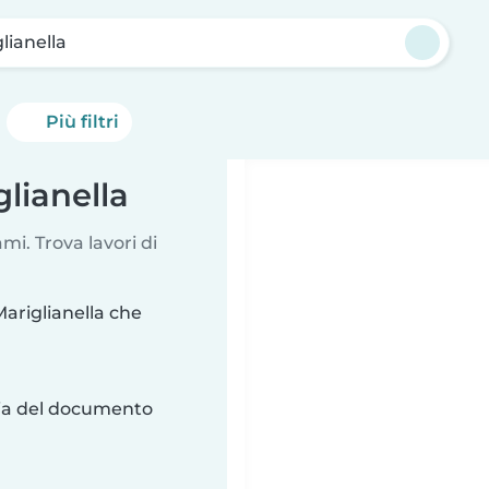
lianella
Più filtri
glianella
i. Trova lavori di
ariglianella che
ria del documento