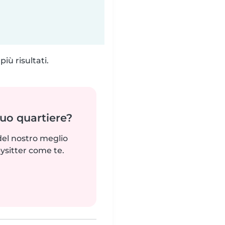
iù risultati.
tuo quartiere?
del nostro meglio
ysitter come te.