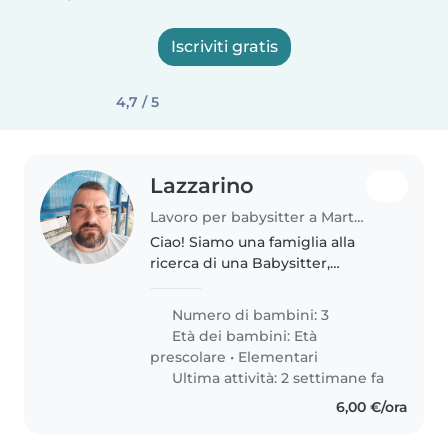
Iscriviti gratis
4,7 / 5
Lazzarino
Lavoro per babysitter a Martignacco
Ciao! Siamo una famiglia alla
ricerca di una Babysitter,
Educatore o Tata affidabile per i
nostri 3 figli, un bambino della
Numero di bambini: 3
scuola materna e due bambini
Età dei bambini:
Età
della scuola elementare. I..
prescolare
•
Elementari
Ultima attività: 2 settimane fa
6,00 €/ora