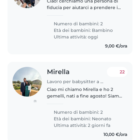
Ciao! cerchiamo una persona di
fiducia per aiutarci a prendere i
bambini al nido (due gemelli di 2
anni da poco compiuti) e/o stare
Numero di bambini: 2
con loro a casa nel tardo
Età dei bambini:
Bambino
pomeriggio/prima serata,..
Ultima attività: oggi
9,00 €/ora
Mirella
22
Lavoro per babysitter a Milano
Ciao mi chiamo Mirella e ho 2
gemelli, nati a fine agosto! Siamo
(1)
io e mio marito. Viviamo a Milano
in zona Forlanini (fermata
Numero di bambini: 2
Repetti M blu) vicino Linate. Vi
Età dei bambini:
Neonato
chiedo di verificare..
Ultima attività: 2 giorni fa
10,00 €/ora