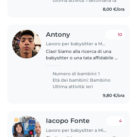
Ultima attività: 1 settimana fa
8,00 €/ora
Antony
10
Lavoro per babysitter a Milano
Ciao! Siamo alla ricerca di una
babysitter o una tata affidabile e
gentile per la nostra bambina di
2 anni. È una bimba calma e
Numero di bambini: 1
affettuosa. Le nostre necessità: -
Età dei bambini:
Bambino
Orario: Dalle 15:00..
Ultima attività: ieri
9,80 €/ora
Iacopo Fonte
4
Lavoro per babysitter a Milano