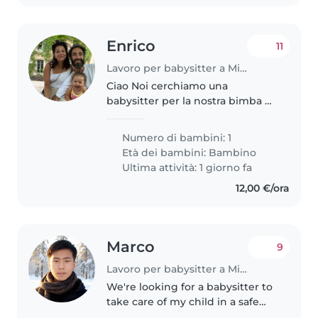
Enrico
11
Lavoro per babysitter a Milano
Ciao Noi cerchiamo una
babysitter per la nostra bimba di
3 anni disponibile 2/3 ore tutti i
pomeriggi e possibilmente tutto
Numero di bambini: 1
il giorno quando la bimba sta
Età dei bambini:
Bambino
poco bene che dovrebbe
Ultima attività: 1 giorno fa
rimanere..
12,00 €/ora
Marco
9
Lavoro per babysitter a Milano
We're looking for a babysitter to
take care of my child in a safe
and caring way. Your main duties