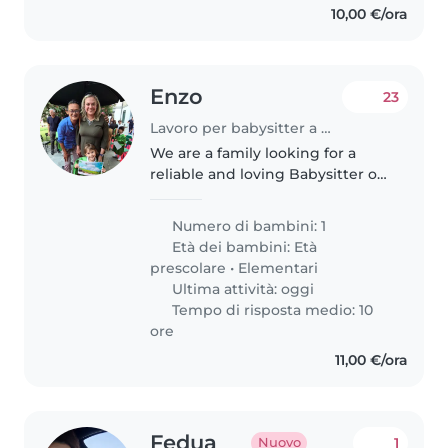
10,00 €/ora
Enzo
23
Lavoro per babysitter a Milano
We are a family looking for a
reliable and loving Babysitter or
Nanny for our 5-year-old
daughter. Our little 1 is talkative,
Numero di bambini: 1
friendly, and affectionate, and
Età dei bambini:
Età
we would love to find..
prescolare
•
Elementari
Ultima attività: oggi
Tempo di risposta medio: 10
ore
11,00 €/ora
Fedua
1
Nuovo