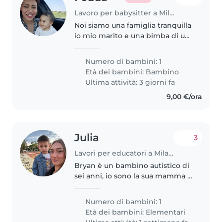
Lavoro per babysitter a Milano
Noi siamo una famiglia tranquilla
io mio marito e una bimba di un
anno, siamo gentili rispettosi e
vorremmo trovare qualcuna di
Numero di bambini: 1
altrettanto rispettosa. Sono
Età dei bambini:
Bambino
incinta e dovrei partorire..
Ultima attività: 3 giorni fa
9,00 €/ora
Julia
3
Lavori per educatori a Milano
Bryan è un bambino autistico di
sei anni, io sono la sua mamma e
purtroppo in famiglia siamo solo
noi due. Purtroppo mi trovo in
Numero di bambini: 1
un momento di grande difficoltà
Età dei bambini:
Elementari
lavorando a tempo pieno..