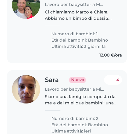
Lavoro per babysitter a Milano
Ci chiamiamo Marco e Chiara.
Abbiamo un bimbo di quasi 2
anni e stiamo cercando una
babysiter fissa per mezza
Numero di bambini: 1
giornata o anche occasionale
Età dei bambini:
Bambino
durante il giorno per quando
Ultima attività: 3 giorni fa
capita che non..
12,00 €/ora
Sara
4
Nuovo
Lavoro per babysitter a Milano
Siamo una famiglia composta da
me e dai miei due bambini: una
bimba di 8 anni, vivace, curiosa e
piena di energia, e un bimbo di
Numero di bambini: 2
quasi 3 anni, dolce, allegro e
Età dei bambini:
Bambino
molto curioso. Cerco..
Ultima attività: ieri