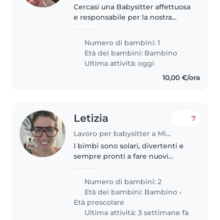
Cercasi una Babysitter affettuosa
e responsabile per la nostra
bimba di 1 anno e mezzo,
sempre allegra e vitale.
Numero di bambini: 1
Preferiamo una persona che
Età dei bambini:
Bambino
sappia gestire con dolcezza e
Ultima attività: oggi
fantasia il..
10,00 €/ora
Letizia
7
Lavoro per babysitter a Milano
I bimbi sono solari, divertenti e
sempre pronti a fare nuovi
giochi. Abbiamo uno spirito
solare e stiamo cercaqndo
Numero di bambini: 2
qualcuno da "includere" nella
Età dei bambini:
Bambino
•
famiglia.
Età prescolare
Ultima attività: 3 settimane fa