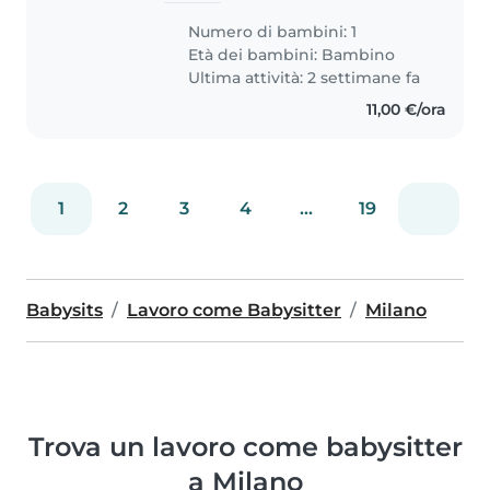
are watching the child, playing
Numero di bambini: 1
together, preparing simple
Età dei bambini:
Bambino
meals or snacks, and helping..
Ultima attività: 2 settimane fa
11,00 €/ora
1
2
3
4
...
19
Babysits
Lavoro come Babysitter
Milano
Trova un lavoro come babysitter
a Milano