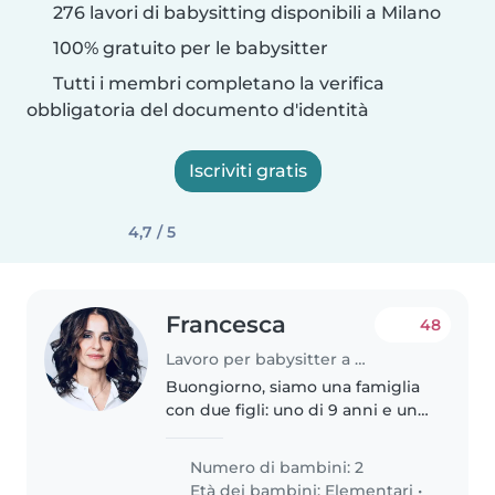
276 lavori di babysitting disponibili a Milano
100% gratuito per le babysitter
Tutti i membri completano la verifica
obbligatoria del documento d'identità
Iscriviti gratis
4,7 / 5
Francesca
48
Lavoro per babysitter a Milano
Buongiorno, siamo una famiglia
con due figli: uno di 9 anni e uno
di 14. Siamo alla ricerca di una
babysitter per il più piccolo (il
Numero di bambini: 2
grande è autonomo). L'impegno
Età dei bambini:
Elementari
•