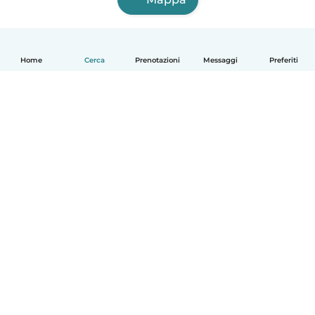
Home
Cerca
Prenotazioni
Messaggi
Preferiti
Italiano
Come funziona
Aiuto
Termini e privacy
Prezzi
Dati aziendali
Babysits per le aziende
Standard della community