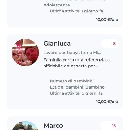
è tutti i giorni..
Adolescente
Ultima attività: 1 giorno fa
10,00 €/ora
Gianluca
8
Lavoro per babysitter a Milano
Famiglia cerca tata referenziata,
affidabile ed esperta per
supporto nella gestione di una
bimba. Si richiede una persona
Numero di bambini: 1
capace di aiutare a superare le
Età dei bambini:
Bambino
"difficoltà" della bambina..
Ultima attività: 6 giorni fa
10,00 €/ora
Marco
15