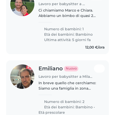
Lavoro per babysitter a Milano
Ci chiamiamo Marco e Chiara.
Abbiamo un bimbo di quasi 2
anni e stiamo cercando una
babysiter fissa per mezza
Numero di bambini: 1
giornata o anche occasionale
Età dei bambini:
Bambino
durante il giorno per quando
Ultima attività: 5 giorni fa
capita che non..
12,00 €/ora
Emiliano
Nuovo
Lavoro per babysitter a Milano
In breve quello che cerchiamo:
Siamo una famiglia in zona
Romolo con due bambini,
Leonardo (4 anni, scuola
Numero di bambini: 2
dell'infanzia) e Ascanio (2 anni,
Età dei bambini:
Bambino
•
nido). Cerchiamo una tata dal
Età prescolare