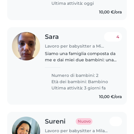
lunedì al..
Ultima attività: oggi
10,00 €/ora
Sara
4
Lavoro per babysitter a Milano
Siamo una famiglia composta da
me e dai miei due bambini: una
bimba di 8 anni, vivace, curiosa e
piena di energia, e un bimbo di
Numero di bambini: 2
quasi 3 anni, dolce, allegro e
Età dei bambini:
Bambino
molto curioso. Cerco..
Ultima attività: 3 giorni fa
10,00 €/ora
Sureni
Nuovo
Lavoro per babysitter a Milano