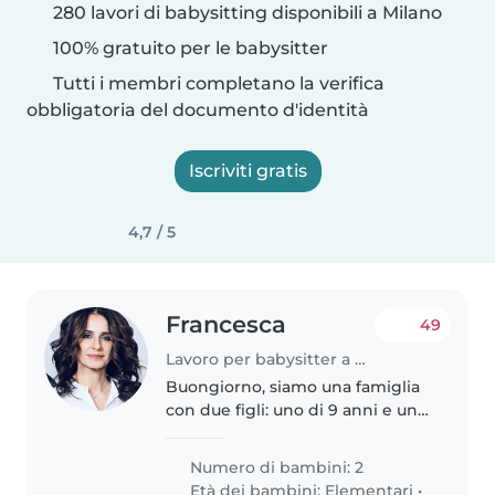
280 lavori di babysitting disponibili a Milano
100% gratuito per le babysitter
Tutti i membri completano la verifica
obbligatoria del documento d'identità
Iscriviti gratis
4,7 / 5
Francesca
49
Lavoro per babysitter a Milano
Buongiorno, siamo una famiglia
con due figli: uno di 9 anni e uno
di 14. Siamo alla ricerca di una
babysitter per il più piccolo (il
Numero di bambini: 2
grande è autonomo). L'impegno
Età dei bambini:
Elementari
•