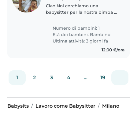
Ciao Noi cerchiamo una
babysitter per la nostra bimba di
3 anni disponibile 2/3 ore tutti i
pomeriggi e possibilmente tutto
Numero di bambini: 1
il giorno quando la bimba sta
Età dei bambini:
Bambino
poco bene che dovrebbe
Ultima attività: 3 giorni fa
rimanere..
12,00 €/ora
1
2
3
4
...
19
Babysits
Lavoro come Babysitter
Milano