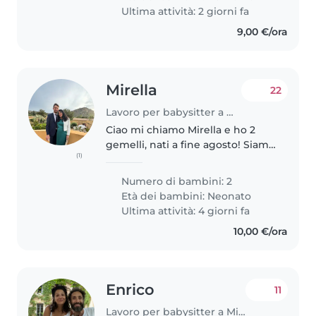
pomeriggio/prima serata,..
Ultima attività: 2 giorni fa
9,00 €/ora
Mirella
22
Lavoro per babysitter a Milano
Ciao mi chiamo Mirella e ho 2
gemelli, nati a fine agosto! Siamo
(1)
io e mio marito. Viviamo a Milano
in zona Forlanini (fermata
Numero di bambini: 2
Repetti M blu) vicino Linate. Vi
Età dei bambini:
Neonato
chiedo di verificare..
Ultima attività: 4 giorni fa
10,00 €/ora
Enrico
11
Lavoro per babysitter a Milano