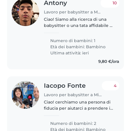
Antony
10
Lavoro per babysitter a Milano
Ciao! Siamo alla ricerca di una
babysitter o una tata affidabile e
gentile per la nostra bambina di
2 anni. È una bimba calma e
Numero di bambini: 1
affettuosa. Le nostre necessità: -
Età dei bambini:
Bambino
Orario: Dalle 15:00..
Ultima attività: ieri
9,80 €/ora
Iacopo Fonte
4
Lavoro per babysitter a Milano
Ciao! cerchiamo una persona di
fiducia per aiutarci a prendere i
bambini al nido (due gemelli di 2
anni da poco compiuti) e/o stare
Numero di bambini: 2
con loro a casa nel tardo
Età dei bambini:
Bambino