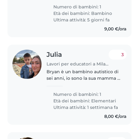
vorremmo trovare qualcuna di
Numero di bambini: 1
altrettanto rispettosa. Sono
Età dei bambini:
Bambino
incinta e dovrei partorire..
Ultima attività: 5 giorni fa
9,00 €/ora
Julia
3
Lavori per educatori a Milano
Bryan è un bambino autistico di
sei anni, io sono la sua mamma e
purtroppo in famiglia siamo solo
noi due. Purtroppo mi trovo in
Numero di bambini: 1
un momento di grande difficoltà
Età dei bambini:
Elementari
lavorando a tempo pieno..
Ultima attività: 1 settimana fa
8,00 €/ora