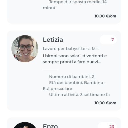
Tempo di risposta medio: 14
minuti
10,00 €/ora
Letizia
7
Lavoro per babysitter a Milano
I bimbi sono solari, divertenti e
sempre pronti a fare nuovi
giochi. Abbiamo uno spirito
solare e stiamo cercaqndo
Numero di bambini: 2
qualcuno da "includere" nella
Età dei bambini:
Bambino
•
famiglia.
Età prescolare
Ultima attività: 3 settimane fa
10,00 €/ora
Enzo
23