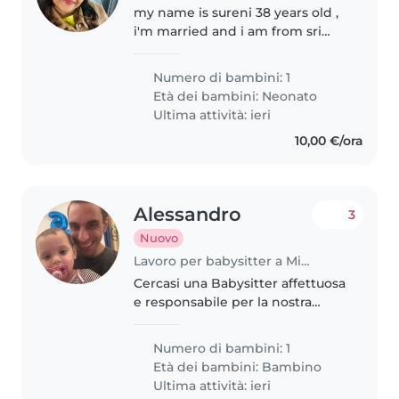
my name is sureni 38 years old ,
i'm married and i am from sri
lanka
Numero di bambini: 1
Età dei bambini:
Neonato
Ultima attività: ieri
10,00 €/ora
Alessandro
3
Nuovo
Lavoro per babysitter a Milano
Cercasi una Babysitter affettuosa
e responsabile per la nostra
bimba di 1 anno e mezzo,
sempre allegra e vitale.
Numero di bambini: 1
Preferiamo una persona che
Età dei bambini:
Bambino
sappia gestire con dolcezza e
Ultima attività: ieri
fantasia il..