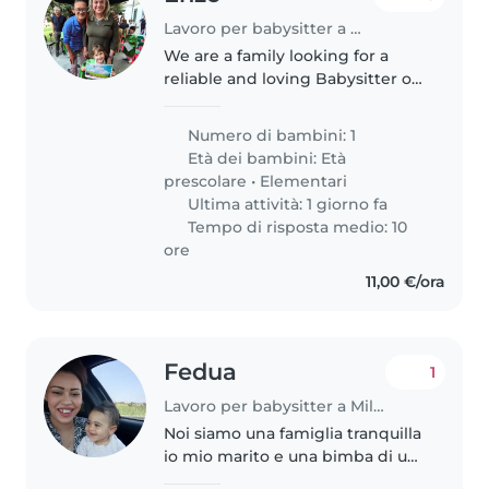
Lavoro per babysitter a Milano
We are a family looking for a
reliable and loving Babysitter or
Nanny for our 5-year-old
daughter. Our little 1 is talkative,
Numero di bambini: 1
friendly, and affectionate, and
Età dei bambini:
Età
we would love to find..
prescolare
•
Elementari
Ultima attività: 1 giorno fa
Tempo di risposta medio: 10
ore
11,00 €/ora
Fedua
1
Lavoro per babysitter a Milano
Noi siamo una famiglia tranquilla
io mio marito e una bimba di un
anno, siamo gentili rispettosi e