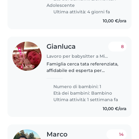
è tutti i giorni..
Adolescente
Ultima attività: 4 giorni fa
10,00 €/ora
Gianluca
8
Lavoro per babysitter a Milano
Famiglia cerca tata referenziata,
affidabile ed esperta per
supporto nella gestione di una
bimba. Si richiede una persona
Numero di bambini: 1
capace di aiutare a superare le
Età dei bambini:
Bambino
"difficoltà" della bambina..
Ultima attività: 1 settimana fa
10,00 €/ora
Marco
14