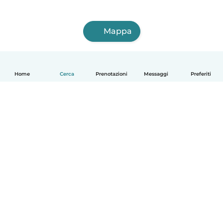
Mappa
Home
Cerca
Prenotazioni
Messaggi
Preferiti
Italiano
Come funziona
Aiuto
Termini e privacy
Prezzi
Dati aziendali
Babysits per le aziende
Standard della community