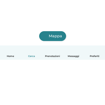
Mappa
Home
Cerca
Prenotazioni
Messaggi
Preferiti
Italiano
Come funziona
Aiuto
Termini e privacy
Prezzi
Dati aziendali
Babysits per le aziende