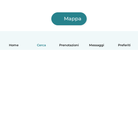
Mappa
Home
Cerca
Prenotazioni
Messaggi
Preferiti
Italiano
Come funziona
Aiuto
Termini e privacy
Prezzi
Dati aziendali
Babysits per le aziende
Standard della community