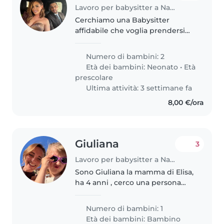
Lavoro per babysitter a Napoli
Cerchiamo una Babysitter
affidabile che voglia prendersi
cura dei nostri due bimbi, un
neonato e un bimbo in età
Numero di bambini: 2
prescolare, vivaci e sempre
Età dei bambini:
Neonato
•
Età
sorridenti. Ci piacerebbe
prescolare
qualcuno che..
Ultima attività: 3 settimane fa
8,00 €/ora
Giuliana
3
Lavoro per babysitter a Napoli
Sono Giuliana la mamma di Elisa,
ha 4 anni , cerco una persona
che possa aiutarmi al mattino
nelle faccende domestiche e al
Numero di bambini: 1
pomeriggio con mia figlia . 4
Età dei bambini:
Bambino