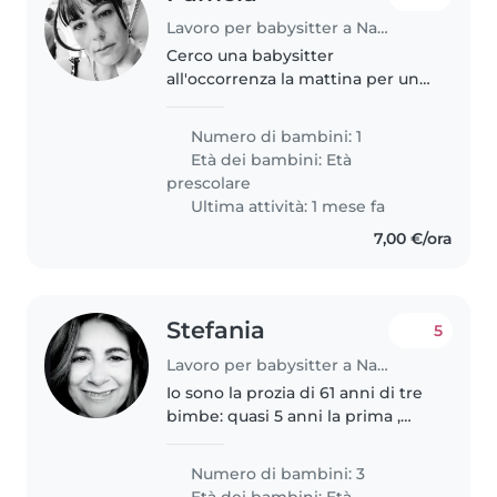
Lavoro per babysitter a Napoli
Cerco una babysitter
all'occorrenza la mattina per un
paio di ore, a casa della stessa,
che giochi con lei e si divertano
Numero di bambini: 1
insieme, se ha figli più o meno
Età dei bambini:
Età
della stessa età meglio NO..
prescolare
Ultima attività: 1 mese fa
7,00 €/ora
Stefania
5
Lavoro per babysitter a Napoli
Io sono la prozia di 61 anni di tre
bimbe: quasi 5 anni la prima ,
quasi 3 la seconda e 1 anno e
mezzo la terza. I genitori lavorano
Numero di bambini: 3
e anche I nonni non hanno
Età dei bambini:
Età