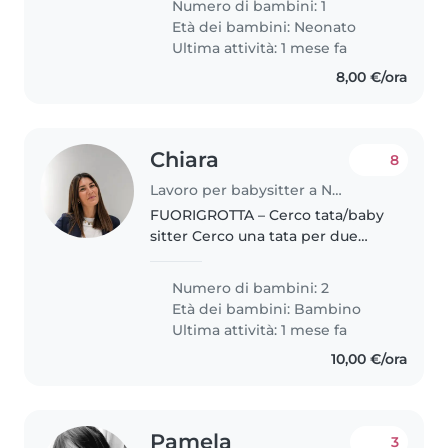
Numero di bambini: 1
suo agio con gli animali
Età dei bambini:
Neonato
domestici e che possa
Ultima attività: 1 mese fa
intrattenersi..
8,00 €/ora
Chiara
8
Lavoro per babysitter a Napoli
FUORIGROTTA – Cerco tata/baby
sitter Cerco una tata per due
bambini di 2 e 4 anni, per un
impegno pomeridiano di circa 4
Numero di bambini: 2
ore al giorno a partire dalle 15:30.
Età dei bambini:
Bambino
I bimbi sono scolarizzati,..
Ultima attività: 1 mese fa
10,00 €/ora
Pamela
3