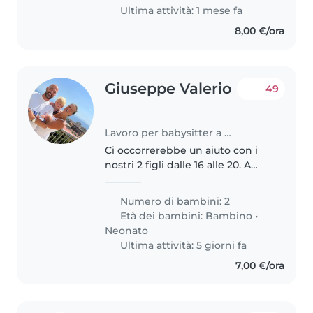
scuola dista a circa 50m da..
Ultima attività: 1 mese fa
8,00 €/ora
Giuseppe Valerio
49
Lavoro per babysitter a Napoli
Ci occorrerebbe un aiuto con i
nostri 2 figli dalle 16 alle 20. A
casa con noi abbiamo un cane
molto dolce e uno splendido
Numero di bambini: 2
terrazzo dove trascorrere il
Età dei bambini:
Bambino
•
tempo con i bimbi durante le..
Neonato
Ultima attività: 5 giorni fa
7,00 €/ora