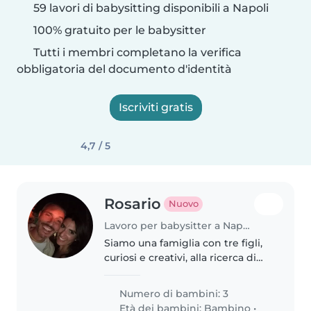
59 lavori di babysitting disponibili a Napoli
100% gratuito per le babysitter
Tutti i membri completano la verifica
obbligatoria del documento d'identità
Iscriviti gratis
4,7 / 5
Rosario
Nuovo
Lavoro per babysitter a Napoli
Siamo una famiglia con tre figli,
curiosi e creativi, alla ricerca di
una babysitter affidabile che ami
cucinare, aiutare con i compiti e
Numero di bambini: 3
trascorrere del tempo con loro
Età dei bambini:
Bambino
•