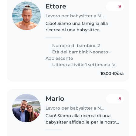
Ettore
9
Lavoro per babysitter a Napoli
Ciao! Siamo una famiglia alla
ricerca di una babysitter
affidabile per i nostri due figli, un
bebè e un adolescente. I nostri
Numero di bambini: 2
bambini sono pieni di energia e
Età dei bambini:
Neonato
•
curiosità, e amano giocare...
Adolescente
Ultima attività: 1 settimana fa
10,00 €/ora
Mario
8
Lavoro per babysitter a Napoli
Ciao! Siamo alla ricerca di una
babysitter affidabile per la nostra
bambina, che ha pochi mesi.
Cerchiamo qualcuno che sia a