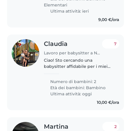
Elementari
Ultima attività: ieri
9,00 €/ora
Claudia
7
Lavoro per babysitter a Napoli
Ciao! Sto cercando una
babysitter affidabile per i miei
due bambini gemellini ,
entrambi in età da nido hanno 1
Numero di bambini: 2
anni ormai e quasi 2 mesi . I miei
Età dei bambini:
Bambino
figli sono energici, affettuosi e..
Ultima attività: oggi
10,00 €/ora
Martina
2