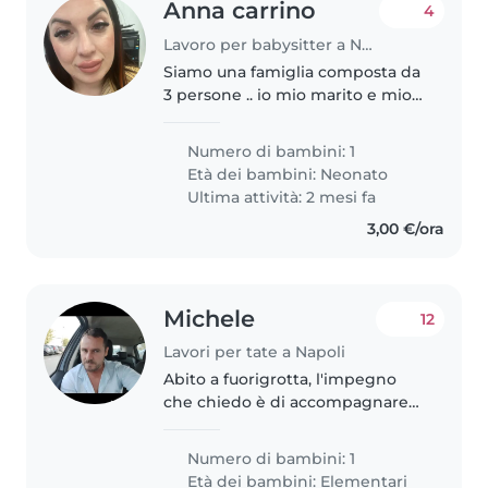
Anna carrino
4
Lavoro per babysitter a Napoli
Siamo una famiglia composta da
3 persone .. io mio marito e mio
figlio di 9 mesi .. lavoriamo
entrambi e mi serve una mano
Numero di bambini: 1
con il bimbo che vuole giocare
Età dei bambini:
Neonato
sempre non piange mai molto..
Ultima attività: 2 mesi fa
3,00 €/ora
Michele
12
Lavori per tate a Napoli
Abito a fuorigrotta, l'impegno
che chiedo è di accompagnare
mio figlio a scuola al mattino e
per poi riprenderlo nel
Numero di bambini: 1
pomeriggio e riportarlo a casa. La
Età dei bambini:
Elementari