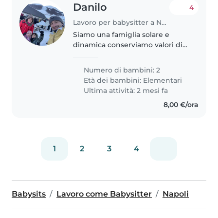
Danilo
4
Lavoro per babysitter a Napoli
Siamo una famiglia solare e
dinamica conserviamo valori di
rispetto e gentilezza
Numero di bambini: 2
Età dei bambini:
Elementari
Ultima attività: 2 mesi fa
8,00 €/ora
1
2
3
4
Babysits
Lavoro come Babysitter
Napoli