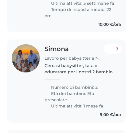
giorni a settimana dalle 8..
Ultima attività: 3 settimane fa
Tempo di risposta medio: 22
ore
10,00 €/ora
Simona
7
Lavoro per babysitter a Napoli
Cercasi babysitter, tata o
educatore per i nostri 2 bambini
in età prescolare. I nostri figli
sono curiosi, pieni di energia e
Numero di bambini: 2
creativi. Preferiamo che la
Età dei bambini:
Età
babysitter venga a casa nostra...
prescolare
Ultima attività: 1 mese fa
9,00 €/ora