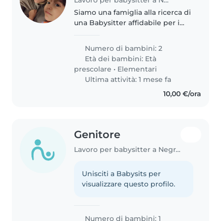
Siamo una famiglia alla ricerca di
una Babysitter affidabile per i
mesi estivi per alcuni giorni della
settimana per le nostre due
Numero di bambini: 2
figlie una bambina in età
Età dei bambini:
Età
prescolare e una in età..
prescolare
•
Elementari
Ultima attività: 1 mese fa
10,00 €/ora
Genitore
Lavoro per babysitter a Negrar
Unisciti a Babysits per
visualizzare questo profilo.
Numero di bambini: 1