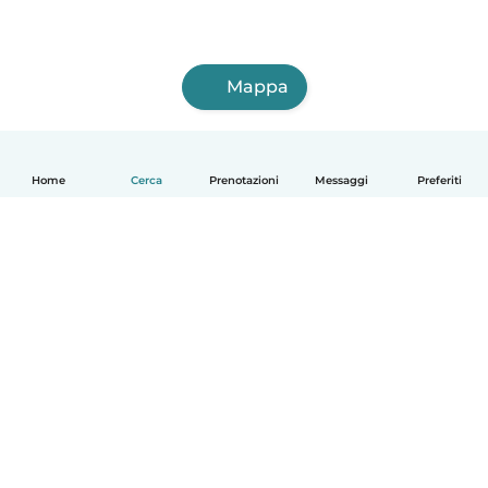
Mappa
Home
Cerca
Prenotazioni
Messaggi
Preferiti
Italiano
Come funziona
Aiuto
Termini e privacy
Prezzi
Dati aziendali
Babysits per le aziende
Standard della community