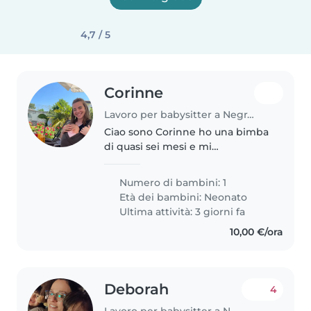
4,7 / 5
Corinne
Lavoro per babysitter a Negrar
Ciao sono Corinne ho una bimba
di quasi sei mesi e mi
piacerebbe avere un aiuto nel
pomeriggio con lei grazie
Numero di bambini: 1
Età dei bambini:
Neonato
Ultima attività: 3 giorni fa
10,00 €/ora
Deborah
4
Lavoro per babysitter a Negrar