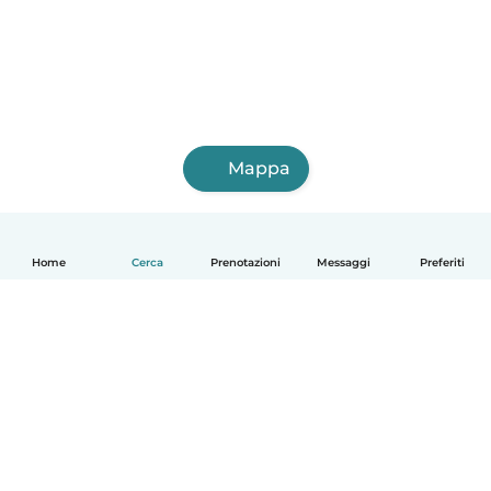
Mappa
Home
Cerca
Prenotazioni
Messaggi
Preferiti
Italiano
Come funziona
Aiuto
Termini e privacy
Prezzi
Dati aziendali
Babysits per le aziende