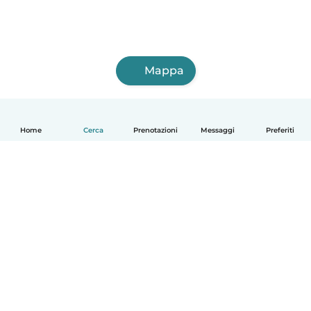
Mappa
Home
Cerca
Prenotazioni
Messaggi
Preferiti
Italiano
Come funziona
Aiuto
Termini e privacy
Prezzi
Dati aziendali
Babysits per le aziende
Standard della community