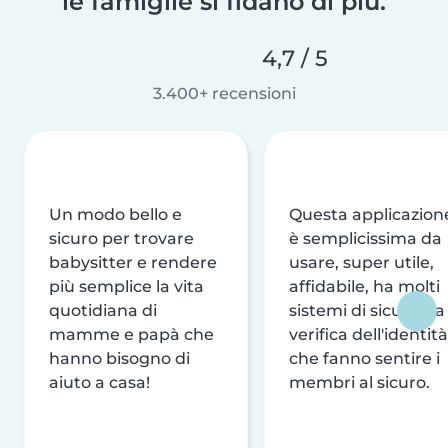
le famiglie si fidano di più.
4,7 / 5
3.400+ recensioni
Un modo bello e
Questa applicazion
sicuro per trovare
è semplicissima da
babysitter e rendere
usare, super utile,
più semplice la vita
affidabile, ha molti
quotidiana di
sistemi di sicurezza
mamme e papà che
verifica dell'identità
hanno bisogno di
che fanno sentire i
aiuto a casa!
membri al sicuro.