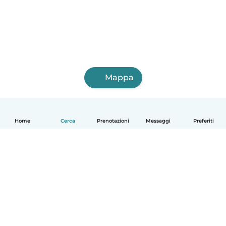
Mappa
Home
Cerca
Prenotazioni
Messaggi
Preferiti
Italiano
Come funziona
Aiuto
Termini e privacy
Prezzi
Dati aziendali
Babysits per le aziende