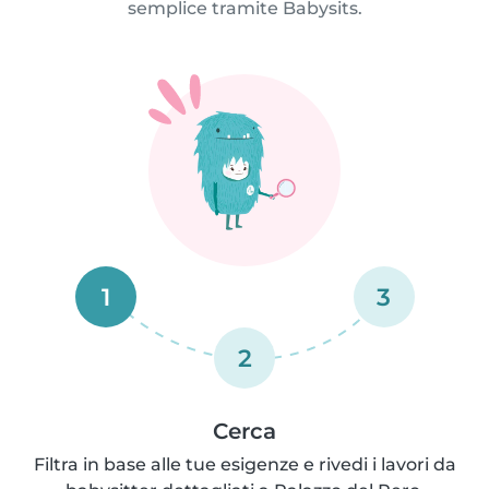
semplice tramite Babysits.
1
3
2
Cerca
Filtra in base alle tue esigenze e rivedi i lavori da