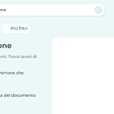
one
Più filtri
rone
i. Trova lavori di
 Perrone che
ria del documento