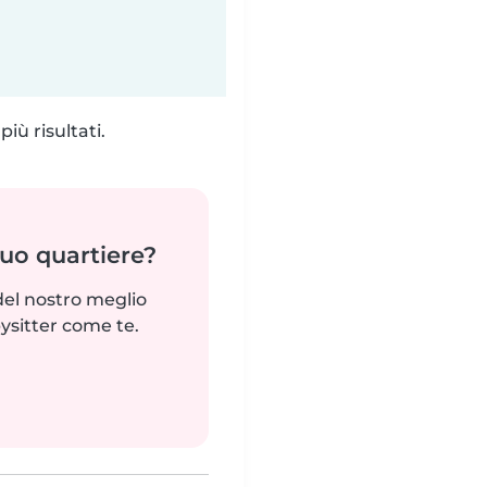
iù risultati.
tuo quartiere?
del nostro meglio
ysitter come te.