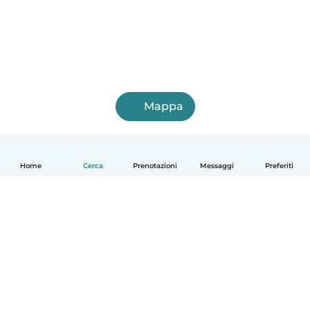
Mappa
Home
Cerca
Prenotazioni
Messaggi
Preferiti
Italiano
Come funziona
Aiuto
Termini e privacy
Prezzi
Dati aziendali
Babysits per le aziende