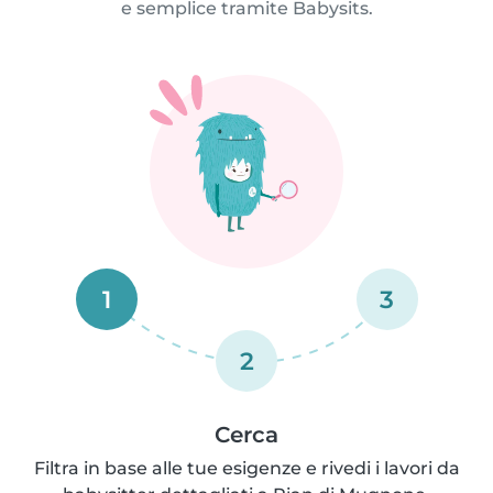
e semplice tramite Babysits.
1
3
2
Cerca
Filtra in base alle tue esigenze e rivedi i lavori da