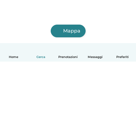
Mappa
Home
Cerca
Prenotazioni
Messaggi
Preferiti
Italiano
Come funziona
Aiuto
Termini e privacy
Prezzi
Dati aziendali
Babysits per le aziende
Standard della community