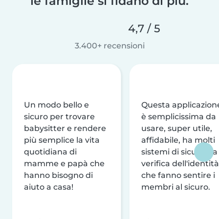
le famiglie si fidano di più.
4,7 / 5
3.400+ recensioni
Un modo bello e
Questa applicazion
sicuro per trovare
è semplicissima da
babysitter e rendere
usare, super utile,
più semplice la vita
affidabile, ha molti
quotidiana di
sistemi di sicurezza
mamme e papà che
verifica dell'identità
hanno bisogno di
che fanno sentire i
aiuto a casa!
membri al sicuro.