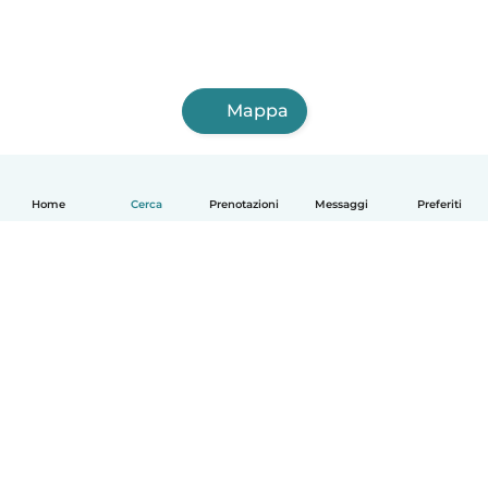
Mappa
Home
Cerca
Prenotazioni
Messaggi
Preferiti
Italiano
Come funziona
Aiuto
Termini e privacy
Prezzi
Dati aziendali
Babysits per le aziende
Standard della community