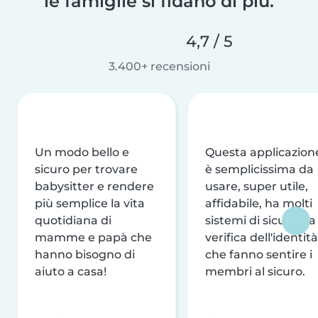
le famiglie si fidano di più.
4,7 / 5
3.400+ recensioni
Un modo bello e
Questa applicazion
sicuro per trovare
è semplicissima da
babysitter e rendere
usare, super utile,
più semplice la vita
affidabile, ha molti
quotidiana di
sistemi di sicurezza
mamme e papà che
verifica dell'identità
hanno bisogno di
che fanno sentire i
aiuto a casa!
membri al sicuro.