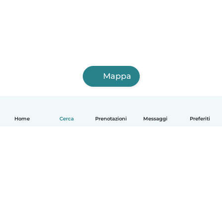
Mappa
Home
Cerca
Prenotazioni
Messaggi
Preferiti
Italiano
Come funziona
Aiuto
Termini e privacy
Prezzi
Dati aziendali
Babysits per le aziende