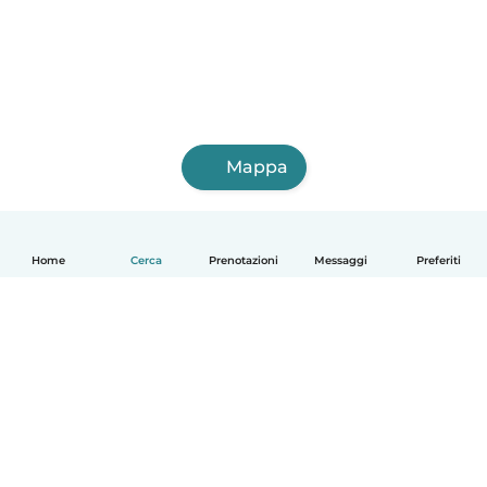
Mappa
Home
Cerca
Prenotazioni
Messaggi
Preferiti
Italiano
Come funziona
Aiuto
Termini e privacy
Prezzi
Dati aziendali
Babysits per le aziende