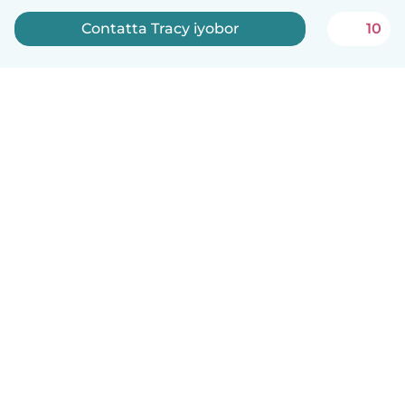
Contatta Tracy iyobor
10
Italiano
Come funziona
Aiuto
Termini e privacy
Prezzi
Dati aziendali
Babysits per le aziende
Standard della community