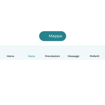
Mappa
Home
Cerca
Prenotazioni
Messaggi
Preferiti
Italiano
Come funziona
Aiuto
Termini e privacy
Prezzi
Dati aziendali
Babysits per le aziende