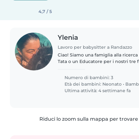
4,7 / 5
Ylenia
Lavoro per babysitter a Randazzo
Ciao! Siamo una famiglia alla ricerca
Tata o un Educatore per i nostri tre f
bambino in età prescolare e un altro 
nostri..
Numero di bambini: 3
Età dei bambini:
Neonato
•
Bamb
Ultima attività: 4 settimane fa
Riduci lo zoom sulla mappa per trovare p