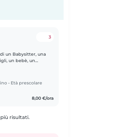
3
 di un Babysitter, una
igli, un bebè, un
in età da asilo nido. I
ino
•
Età prescolare
8,00 €/ora
iù risultati.