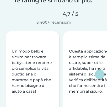
le famiglie si fidano di più.
4,7 / 5
3.400+ recensioni
Un modo bello e
Questa applicazion
sicuro per trovare
è semplicissima da
babysitter e rendere
usare, super utile,
più semplice la vita
affidabile, ha molti
quotidiana di
sistemi di sicurezza
mamme e papà che
verifica dell'identità
hanno bisogno di
che fanno sentire i
aiuto a casa!
membri al sicuro.