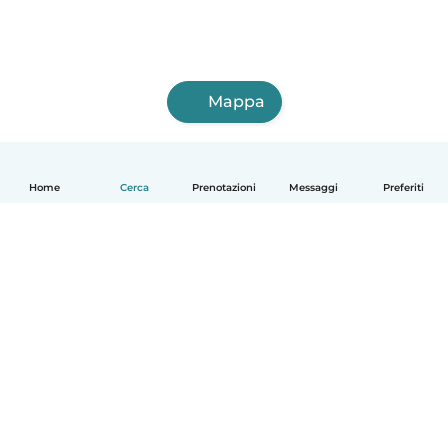
Mappa
Home
Cerca
Prenotazioni
Messaggi
Preferiti
Italiano
Come funziona
Aiuto
Termini e privacy
Prezzi
Dati aziendali
Babysits per le aziende
Standard della community