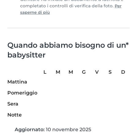
completato i controlli di verifica della foto.
Per
saperne di più
Quando abbiamo bisogno di un*
babysitter
L
M
M
G
V
S
D
Mattina
Pomeriggio
Sera
Notte
Aggiornato:
10 novembre 2025