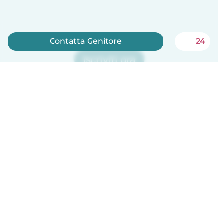
Contatta Genitore
24
Iscriviti ora
Babysits è gratuito per le babysitter!
Italiano
Come funziona
Aiuto
Termini e privacy
Prezzi
Dati aziendali
Babysits per le aziende
Standard della community