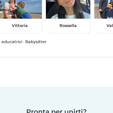
Vittoria
Rossella
Va
 educatrici
·
Babysitter
Pronta per unirti?