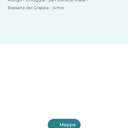
Rovigo
Chioggia
San Donà di Piave
Bassano del Grappa
Schio
Mappa