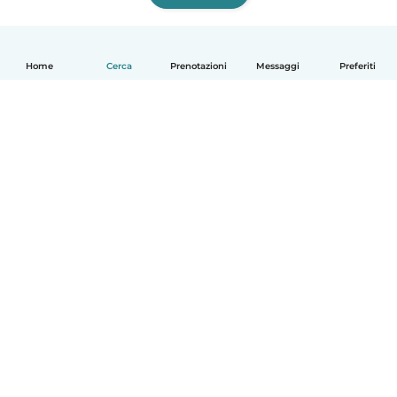
Home
Cerca
Prenotazioni
Messaggi
Preferiti
Italiano
Come funziona
Aiuto
Termini e privacy
Prezzi
Dati aziendali
Babysits per le aziende
Standard della community
© Babysits B.V.