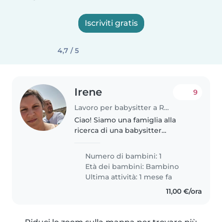
Iscriviti gratis
4,7 / 5
Irene
9
Lavoro per babysitter a Romano d'Ezzelino
Ciao! Siamo una famiglia alla
ricerca di una babysitter
affidabile per la nostra bambina
di 8 mesi. È una bambina calma,
Numero di bambini: 1
molto buona e coccolona, e
Età dei bambini:
Bambino
cerchiamo qualcuno che possa
Ultima attività: 1 mese fa
intrattenerlo..
11,00 €/ora