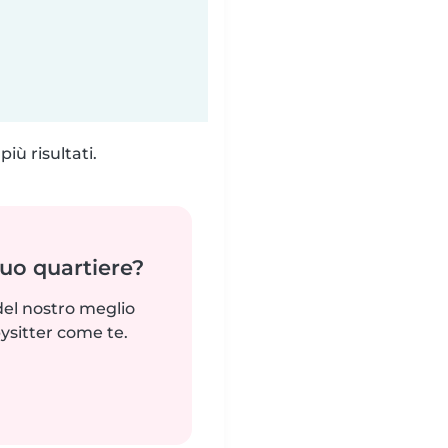
iù risultati.
tuo quartiere?
del nostro meglio
ysitter come te.