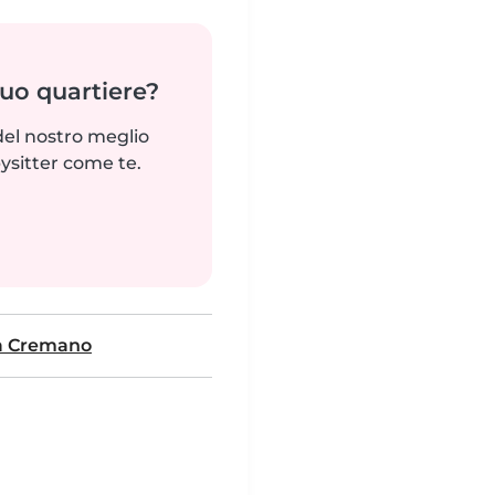
tuo quartiere?
del nostro meglio
ysitter come te.
 a Cremano