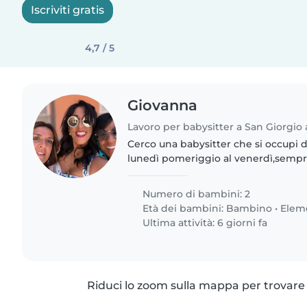
Iscriviti gratis
4,7 / 5
Giovanna
Lavoro per babysitter a San Giorgi
Cerco una babysitter che si occupi de
lunedì pomeriggio al venerdì,sempre
pomeriggio,per aiutarlo nei compiti
Numero di bambini: 2
Età dei bambini:
Bambino
•
Elem
Ultima attività: 6 giorni fa
Riduci lo zoom sulla mappa per trovare p