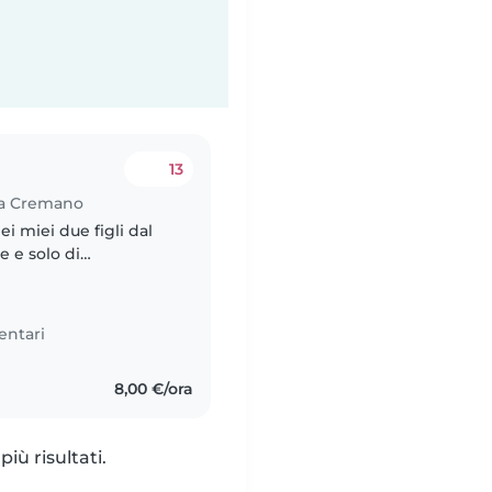
13
o a Cremano
i miei due figli dal
 e solo di
 sport
entari
8,00 €/ora
iù risultati.