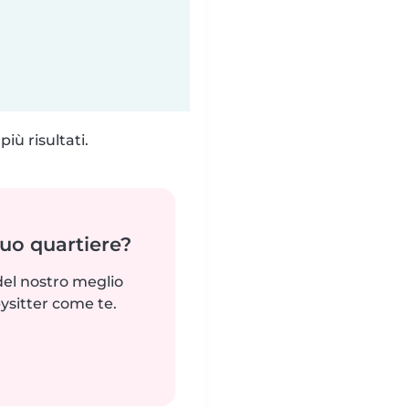
iù risultati.
tuo quartiere?
del nostro meglio
ysitter come te.