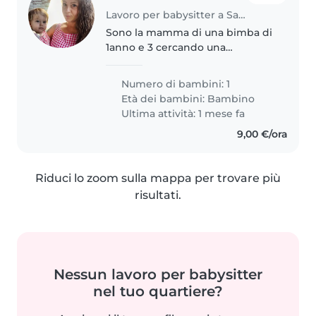
Lavoro per babysitter a Sassari
Sono la mamma di una bimba di
1anno e 3 cercando una
babysitter affidabile per il sabato
mattina perché io lavoro e il nido
Numero di bambini: 1
in quel giorno è chiuso.. e poi
Età dei bambini:
Bambino
anche per Qualche ora in..
Ultima attività: 1 mese fa
9,00 €/ora
Riduci lo zoom sulla mappa per trovare più
risultati.
Nessun lavoro per babysitter
nel tuo quartiere?