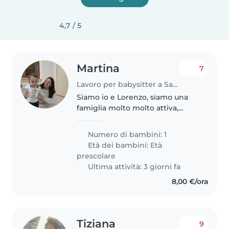
4,7 / 5
Martina
7
Lavoro per babysitter a Sassari
Siamo io e Lorenzo, siamo una
famiglia molto molto attiva,
Lorenzo è un bambino
divertente intelligentissimo e
Numero di bambini: 1
affettuoso, ha 3 anni, gli piace
Età dei bambini:
Età
giocare a qualunque cosa, io
prescolare
invece..
Ultima attività: 3 giorni fa
8,00 €/ora
Tiziana
9