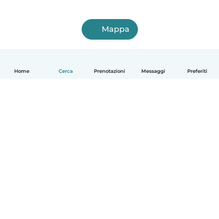
Mappa
Home
Cerca
Prenotazioni
Messaggi
Preferiti
Italiano
Come funziona
Aiuto
Termini e privacy
Prezzi
Dati aziendali
Babysits per le aziende
Standard della community