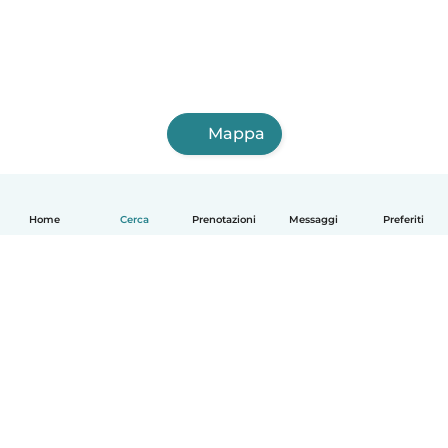
Mappa
Home
Cerca
Prenotazioni
Messaggi
Preferiti
Italiano
Come funziona
Aiuto
Termini e privacy
Prezzi
Dati aziendali
Babysits per le aziende