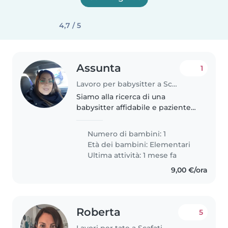
4,7 / 5
Assunta
1
Lavoro per babysitter a Scafati
Siamo alla ricerca di una
babysitter affidabile e paziente
per il nostro bambino di 10 anni,
che ha ADHD e ritardo globale
Numero di bambini: 1
dello sviluppo. Il nostro bambino
Età dei bambini:
Elementari
è energico, amichevole..
Ultima attività: 1 mese fa
9,00 €/ora
Roberta
5
Lavori per tate a Scafati