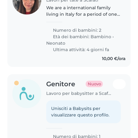
We are a international family
living in Italy for a period of one
year and looking for some help
with our energetic toddler (2yo)
Numero di bambini: 2
and our new born baby. Also
Età dei bambini:
Bambino
•
would like someone that..
Neonato
Ultima attività: 4 giorni fa
10,00 €/ora
Genitore
Nuovo
Lavoro per babysitter a Scafati
Unisciti a Babysits per
visualizzare questo profilo.
Numero di bambini: 1