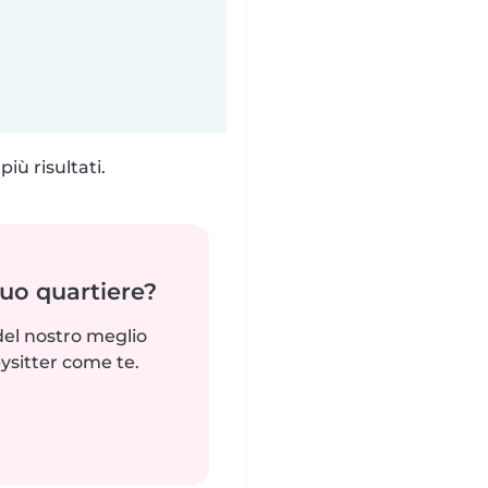
iù risultati.
tuo quartiere?
del nostro meglio
ysitter come te.