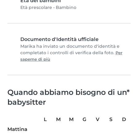
Età dei bambini
Età prescolare
•
Bambino
Documento d'Identità ufficiale
Marika ha inviato un documento d'identità e
completato i controlli di verifica della foto.
Per
saperne di più
Quando abbiamo bisogno di un*
babysitter
L
M
M
G
V
S
D
Mattina