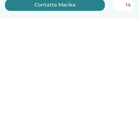
Contatta Marika
14
Italiano
Come funziona
Aiuto
Termini e privacy
Prezzi
Dati aziendali
Babysits per le aziende
Standard della community