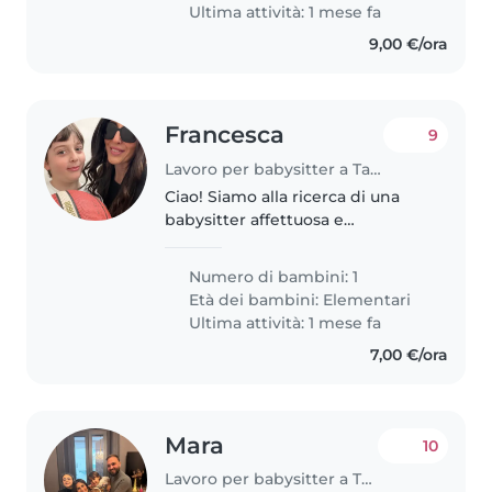
Ultima attività: 1 mese fa
9,00 €/ora
Francesca
9
Lavoro per babysitter a Taranto
Ciao! Siamo alla ricerca di una
babysitter affettuosa e
responsabile per il nostro
bambino di 8 anni, che è
Numero di bambini: 1
energico, loquace e sportivo. La
Età dei bambini:
Elementari
nostra famiglia ha un cane
Ultima attività: 1 mese fa
(barboncino)..
7,00 €/ora
Mara
10
Lavoro per babysitter a Taranto