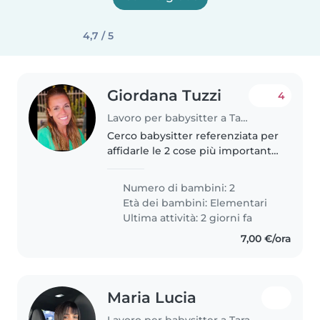
4,7 / 5
Giordana Tuzzi
4
Lavoro per babysitter a Taranto
Cerco babysitter referenziata per
affidarle le 2 cose più importanti
della mia vita. Sono bambini
buonissimi e dolcissimi..il grande
Numero di bambini: 2
è molto
Età dei bambini:
Elementari
ubbidiente,responsabile,curioso,vivace,fa
Ultima attività: 2 giorni fa
7,00 €/ora
Maria Lucia
Lavoro per babysitter a Taranto