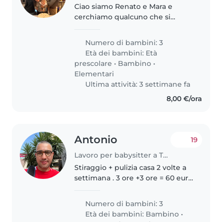
Ciao siamo Renato e Mara e
cerchiamo qualcuno che si
occupi dei nostri bambini a
lungo termine.
Numero di bambini: 3
Età dei bambini:
Età
prescolare
•
Bambino
•
Elementari
Ultima attività: 3 settimane fa
8,00 €/ora
Antonio
19
Lavoro per babysitter a Taranto
Stiraggio + pulizia casa 2 volte a
settimana . 3 ore +3 ore = 60 euro
Invece per quanto riguarda i
bimbi cerchiamo professionista
Numero di bambini: 3
doposcuola che si occupa di 3
Età dei bambini:
Bambino
•
bambini ogni giorno..