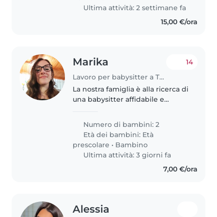
Ultima attività: 2 settimane fa
15,00 €/ora
Marika
14
Lavoro per babysitter a Taranto
La nostra famiglia è alla ricerca di
una babysitter affidabile e
occasionale che possa prendersi
cura dei nostri 2 bambini, uno di
Numero di bambini: 2
1 anno e mezzo uno di 4 e esitate
Età dei bambini:
Età
a contattarmi per..
prescolare
•
Bambino
Ultima attività: 3 giorni fa
7,00 €/ora
Alessia