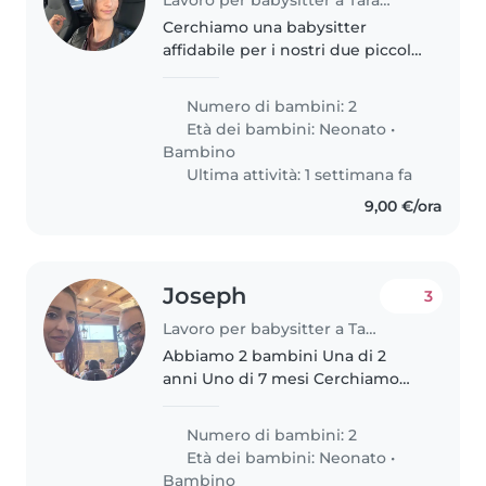
Cerchiamo una babysitter
affidabile per i nostri due piccoli:
una neonata di quasi 7 mesi e un
bimbo di 2 anni. Devono essere a
Numero di bambini: 2
loro agio con animali e cucinare
Età dei bambini:
Neonato
•
per loro. Bambini vivaci..
Bambino
Ultima attività: 1 settimana fa
9,00 €/ora
Joseph
3
Lavoro per babysitter a Taranto
Abbiamo 2 bambini Una di 2
anni Uno di 7 mesi Cerchiamo
una persona che supporta la
nonna in assenza nostra
Numero di bambini: 2
Età dei bambini:
Neonato
•
Bambino