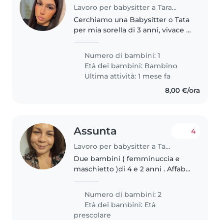
Lavoro per babysitter a Taranto
Cerchiamo una Babysitter o Tata
per mia sorella di 3 anni, vivace e
allegra. È necessaria esperienza
con animali e disponibilità a
Numero di bambini: 1
svolgere piccole faccende. Solo
Età dei bambini:
Bambino
madre lingua italiana...
Ultima attività: 1 mese fa
8,00 €/ora
Assunta
4
Lavoro per babysitter a Taranto
Due bambini ( femminuccia e
maschietto )di 4 e 2 anni . Affabili
e molto indipendenti.
Numero di bambini: 2
Età dei bambini:
Età
prescolare