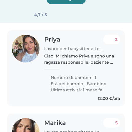
4,7 / 5
Priya
2
Lavoro per babysitter a Lecce
Ciao! Mi chiamo Priya e sono una
ragazza responsabile, paziente e
affidabile. Mi piace stare con i
bambini, giocare con loro, aiutarli
Numero di bambini: 1
nei compiti e prendermi cura
Età dei bambini:
Bambino
delle loro esigenze..
Ultima attività: 1 mese fa
12,00 €/ora
Marika
5
Lavoro per babysitter a Lecce