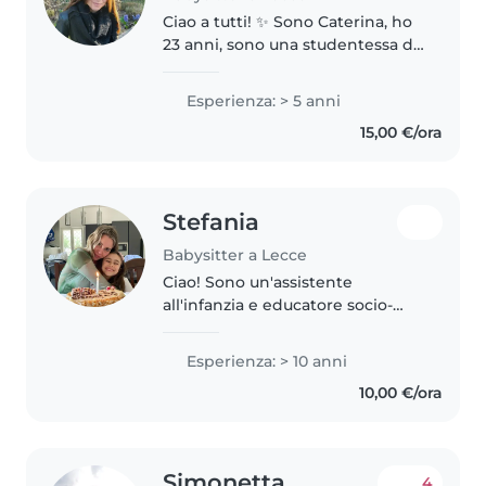
Ciao a tutti! ✨ Sono Caterina, ho
23 anni, sono una studentessa di
psicologia e vivo a Lecce (ma per
l'estate mi troverò anche su
Esperienza: > 5 anni
Porto Cesareo). Mi reputo una
15,00 €/ora
ragazza solare, responsabile,..
Stefania
Babysitter a Lecce
Ciao! Sono un'assistente
all'infanzia e educatore socio-
pedagogico con 10 anni di
esperienza. Ho una laurea in
Esperienza: > 10 anni
scienze dell'educazione e mi
10,00 €/ora
occupo di bambini di tutte le età,
inclusi..
Simonetta
4