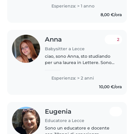
una ragazza responsabile,
Esperienza: > 1 anno
premurosa ed empatica. Anche
8,00 €/ora
se non ho ancora avuto
esperienze..
Anna
2
Babysitter a Lecce
ciao, sono Anna, sto studiando
per una laurea in Lettere. Sono
una ragazza solare, empatica e
divertente, ma anche con il
Esperienza: > 2 anni
giusto carattere per gestire i
10,00 €/ora
bambini con dolcezza e
responsabilità...
Eugenia
Educatore a Lecce
Sono un educatore e docente