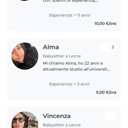
con 30anni di esperienza,
specializzato nella cura di
bambini di tutte le età,
Esperienza: > 11 anni
dall'infanzia alla scuola primaria.
10,00 €/ora
Ho una formazione didattica
generale..
Alma
3
Babysitter a Lecce
Mi chiamo Alma, ho 22 anni e
attualmente studio all'università.
Ho maturato diversi anni di
esperienza come babysitter,
Esperienza: > 3 anni
prendendomi cura di bambini da
9,00 €/ora
meno di un anno fino ai 12 anni...
Vincenza
Babysitter a Lecce