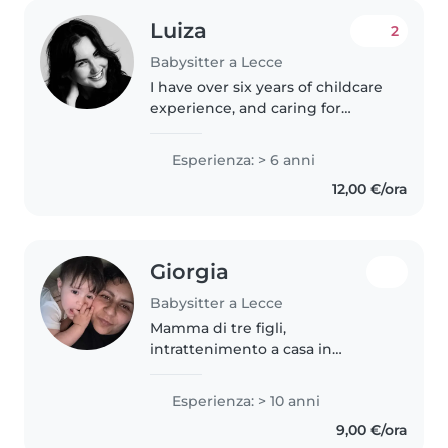
Luiza
2
Babysitter a Lecce
I have over six years of childcare
experience, and caring for
children has always been a big
part of who I am. I started
Esperienza: > 6 anni
babysitting at a young age
12,00 €/ora
because I genuinely love
working..
Giorgia
Babysitter a Lecce
Mamma di tre figli,
intrattenimento a casa in
compagnia .. aiuto pulizie o
cucinare
Esperienza: > 10 anni
9,00 €/ora