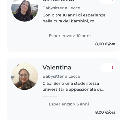
Babysitter a Lecce
Con oltre 10 anni di esperienza
nella cura dei bambini, mi
occupo con passione e
professionalità di bambini dai 2
Esperienza: > 10 anni
ai 15 anni. Sono una persona
8,00 €/ora
responsabile, paziente e
premurosa, con..
Valentina
1
Babysitter a Lecce
Ciao! Sono una studentessa
universitaria appassionata di
bambini e ho 3 anni di
esperienza nella cura di bambini
Esperienza: > 3 anni
in età prescolare e scolare. Parlo
8,00 €/ora
italiano, francese, inglese e
spagnolo...