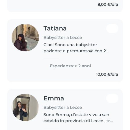
8,00 €/ora
disponibile per aiuto compiti e
mi piacciono..
Tatiana
Babysitter a Lecce
Ciao! Sono una babysitter
paziente e premuroso/a con 2
anni di esperienza con bambini
di tutte le età. Mi piace
Esperienza: > 2 anni
disegnare, leggere e fare musica
10,00 €/ora
con i bambini. Sono a mio agio
con..
Emma
Babysitter a Lecce
Sono Emma, d'estate vivo a san
cataldo in provincia di Lecce , tra
un mese compirò 18 anni e sono