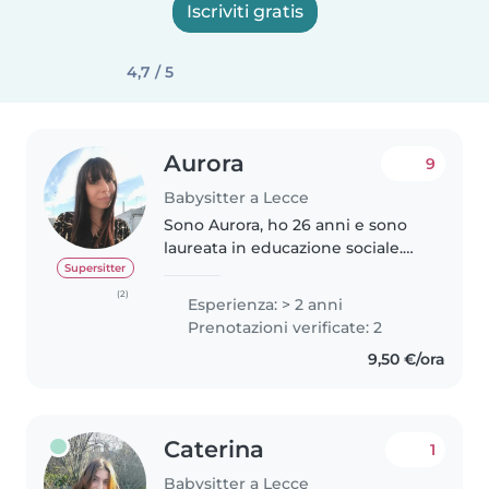
Iscriviti gratis
4,7 / 5
Aurora
9
Babysitter a Lecce
Sono Aurora, ho 26 anni e sono
laureata in educazione sociale.
Sono paziente, socievole e ho
Supersitter
piacere a svolgere attività di
(2)
Esperienza: > 2 anni
diverso tipo con i bambini, a
Prenotazioni verificate: 2
seconda di quelli che sono..
9,50 €/ora
Caterina
1
Babysitter a Lecce