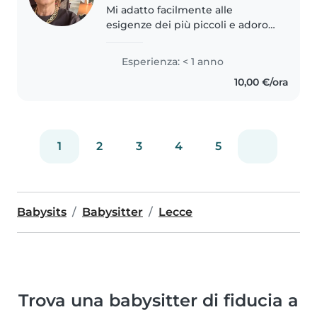
Mi adatto facilmente alle
esigenze dei più piccoli e adoro
realizzare lavoretti creativi con
loro. Diplomato in scuola
Esperienza: < 1 anno
elementare, sono paziente e
10,00 €/ora
tranquillo: ideale per accudire il..
1
2
3
4
5
Babysits
Babysitter
Lecce
Trova una babysitter di fiducia a