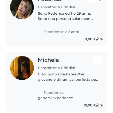
Babysitter a Brindisi
Sono Federica ed ho 29 anni.
Sono una persona solare con
molta passione per i bambini.
Sono anche disponibile a
Esperienza: > 2 anni
cucinare, aiutare con i compiti.
8,00 €/ora
Se state cercando una babysitter
e..
Michela
Babysitter a Brindisi
Ciao! Sono una babysitter
giovane e dinamica, perfetta per
i tuoi bambini. Mi diverto a
giocare e sono brava con i
Esperienza:
compiti. Mi sento a mio agio con
general.experience.
gli animali domestici, cucinare..
10,00 €/ora