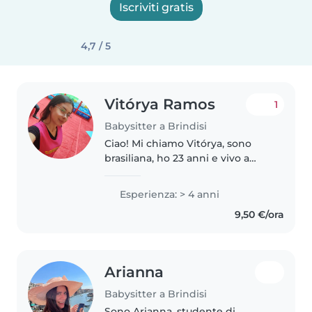
Iscriviti gratis
4,7 / 5
Vitórya Ramos
1
Babysitter a Brindisi
Ciao! Mi chiamo Vitórya, sono
brasiliana, ho 23 anni e vivo a
Brindisi. Ho uma grande
passione per il mondo
Esperienza: > 4 anni
dell'infanzia e un'esperienza di 5
9,50 €/ora
anni nella cura dei bambini di
tutte..
Arianna
Babysitter a Brindisi
Sono Arianna, studente di