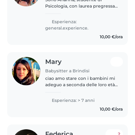
Psicologia, con laurea pregressa
in Scienze politiche e Sociologia,
con indirizzo Comunicazione e
Esperienza:
Società. Lavoro come educatrice
general.experience.
nelle scuole e ho lavorato..
10,00 €/ora
Mary
Babysitter a Brindisi
ciao amo stare con i bambini mi
adeguo a seconda delle loro età
e mi mancano quando non ci
sono!!!
Esperienza: > 7 anni
10,00 €/ora
Federica
2