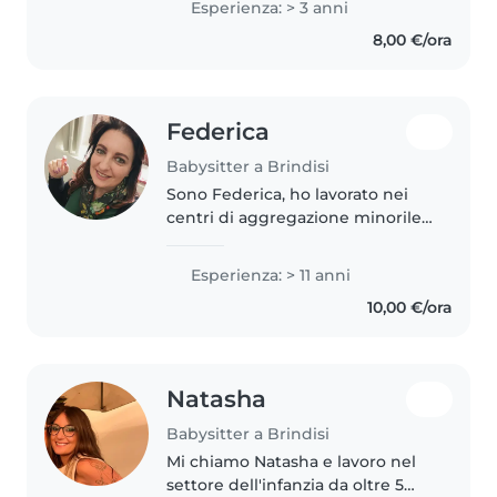
Esperienza: > 3 anni
creare un ambiente sereno e
8,00 €/ora
stimolante, alternando
momenti..
Federica
Babysitter a Brindisi
Sono Federica, ho lavorato nei
centri di aggregazione minorile
per 13 anni, fasce d età da piccoli
ai 12 anni arrivandomi con
Esperienza: > 11 anni
laboratori a tema, giochi da
10,00 €/ora
tavolo, kapla' e costruzioni..
Natasha
Babysitter a Brindisi
Mi chiamo Natasha e lavoro nel
settore dell'infanzia da oltre 5