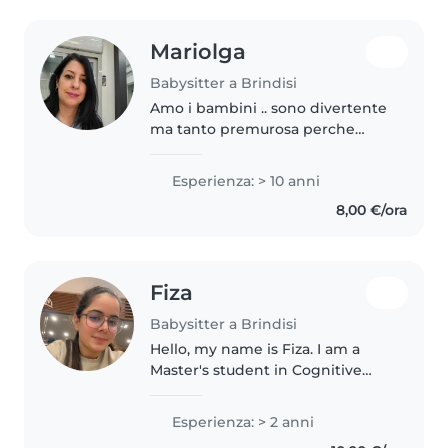
Mariolga
Babysitter a Brindisi
Amo i bambini .. sono divertente
ma tanto premurosa perche
sono anche mamma . Mi prendo
cura di loro come se sono i miei
Esperienza: > 10 anni
figli !!
8,00 €/ora
Fiza
Babysitter a Brindisi
Hello, my name is Fiza. I am a
Master's student in Cognitive
Science and a responsible,
caring, and patient person. I
Esperienza: > 2 anni
enjoy spending time with