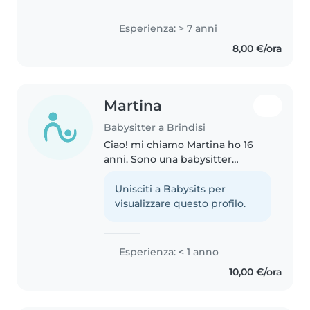
anni. Attualmente lavoro in un
asilo nido, dove ogni giorno mi
Esperienza: > 7 anni
occupo della cura,
8,00 €/ora
dell'educazione e dello sviluppo
dei..
Martina
Babysitter a Brindisi
Ciao! mi chiamo Martina ho 16
anni. Sono una babysitter
amichevole, calma e
responsabile. Studio ottica
Unisciti a Babysits per
presso la scuola Morvillo Falcone
visualizzare questo profilo.
. Ho delle piccole esperienze
dato che ho..
Esperienza: < 1 anno
10,00 €/ora