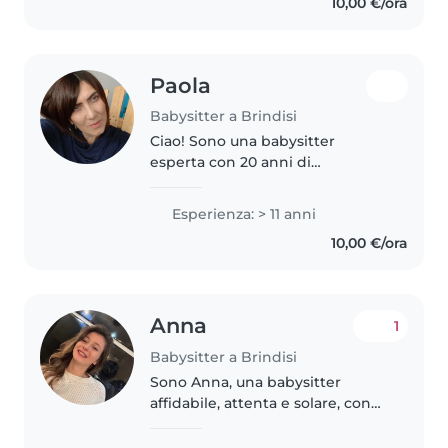
10,00 €/ora
children, helping them with
activities,..
Paola
Babysitter a Brindisi
Ciao! Sono una babysitter
esperta con 20 anni di
esperienza con bambini di tutte
le età. Ho una certificazione di
Esperienza: > 11 anni
primo soccorso. Parlo inglese e
10,00 €/ora
italiano. Adoro disegnare,
leggere..
Anna
1
Babysitter a Brindisi
Sono Anna, una babysitter
affidabile, attenta e solare, con
una naturale predisposizione a
lavorare con i bambini. Mi piace