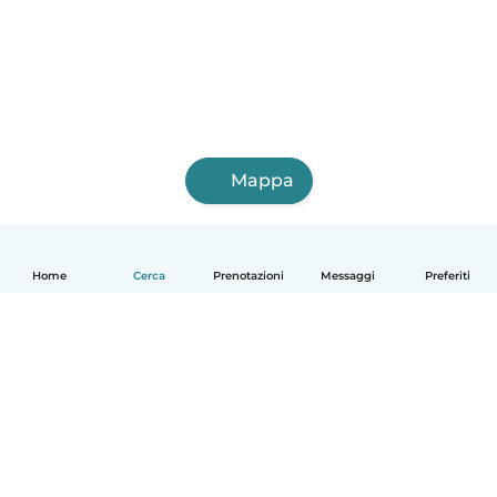
Mappa
Home
Cerca
Prenotazioni
Messaggi
Preferiti
Italiano
Come funziona
Aiuto
Termini e privacy
Prezzi