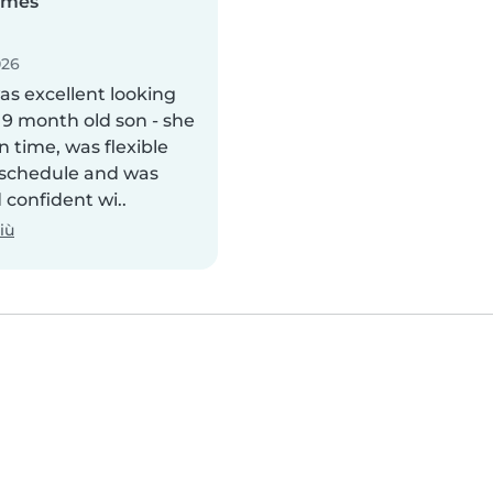
ames
026
as excellent looking
 9 month old son - she
n time, was flexible
 schedule and was
confident wi..
iù