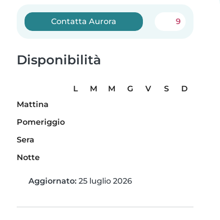
Contatta Aurora
9
Disponibilità
L
M
M
G
V
S
D
Mattina
Pomeriggio
Sera
Notte
Aggiornato:
25 luglio 2026