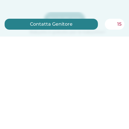
Iscriviti ora
Contatta Genitore
15
Babysits è gratuito per le babysitter!
Italiano
Come funziona
Aiuto
Termini e privacy
Prezzi
Dati aziendali
Babysits per le aziende
Standard della community