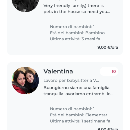
Very friendly family;) there is
pets in the house so need you
be comfortable with dogs. The
baby is very funny and friendly.
Numero di bambini: 1
Loves to draw and dance. Also
Età dei bambini:
Bambino
she loves play with toys..
Ultima attività: 3 mesi fa
9,00 €/ora
Valentina
10
Lavoro per babysitter a Vicenza
Buongiorno siamo una famiglia
tranquilla lavoriamo entrambi io
e mio marito cerchiamo una
babysitter x nostro figlio di 7
Numero di bambini: 1
anni. Mio figlio è un bambino
Età dei bambini:
Elementari
meraviglioso giocherellone
Ultima attività: 1 settimana fa
piace..
8,00 €/ora