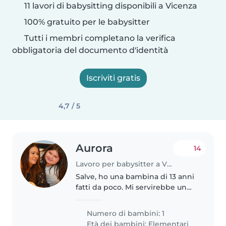
11 lavori di babysitting disponibili a Vicenza
100% gratuito per le babysitter
Tutti i membri completano la verifica
obbligatoria del documento d'identità
Iscriviti gratis
4,7 / 5
Aurora
14
Lavoro per babysitter a Vicenza
Salve, ho una bambina di 13 anni
fatti da poco. Mi servirebbe un
aiuto compiti ma anche
babysitter, deve sapere
Numero di bambini: 1
necessariamente l’inglese
Età dei bambini:
Elementari