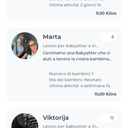
essendo che la bambina va alla
Ultima attività: 2 giorni fa
scuola internazionale..
9,00 €/ora
Marta
8
Lavoro per babysitter a Vicenza
Cerchiamo una Babysitter che ci
aiuti a tenere la nostra bambina
per poche ore al giorno per
permettere alla mamma di
Numero di bambini: 1
sbrigare faccende e
Età dei bambini:
Neonato
commissioni.
Ultima attività: 4 settimane fa
10,00 €/ora
Viktorija
12
Lavoro per babysitter a Vicenza