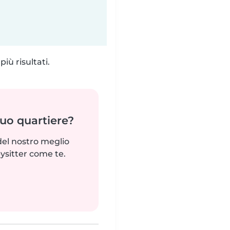
iù risultati.
tuo quartiere?
del nostro meglio
ysitter come te.