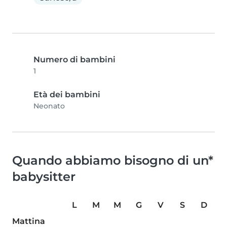
Numero di bambini
1
Età dei bambini
Neonato
Quando abbiamo bisogno di un*
babysitter
L
M
M
G
V
S
D
Mattina